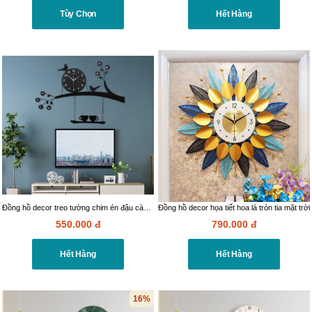
Tùy Chọn
Hết Hàng
Đồng hồ decor treo tường chim én đậu cành mai
Đồng hồ decor họa tiết hoa lá tròn tia mặt trời
550.000
đ
790.000
đ
Hết Hàng
Hết Hàng
16%