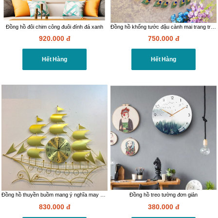
Đồng hồ đôi chim công đuôi đính đá xanh
Đồng hồ khổng tước đậu cành mai trang trí nội thất
920.000
đ
750.000
đ
Hết Hàng
Hết Hàng
Đồng hồ thuyền buồm mang ý nghĩa may mắn
Đồng hồ treo tường đơn giản
830.000
đ
380.000
đ