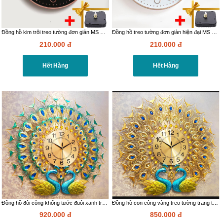
Đồng hồ kim trôi treo tường đơn giản MS DL04
Đồng hồ treo tường đơn giản hiện đại MS DL03
210.000
đ
210.000
đ
Hết Hàng
Hết Hàng
Đồng hồ đôi công khổng tước đuôi xanh treo tường
Đồng hồ con công vàng treo tường trang trí nhà cửa
920.000
đ
850.000
đ