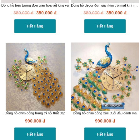
Đồng hồ treo tường đơn giản họa tiết lông vũ
Đồng hồ decor đơn giản kim trôi mặt kính cường lực
380.000
đ
350.000
đ
380.000
đ
350.000
đ
Hết Hàng
Hết Hàng
Đồng hồ chim công trang trí nội thất đẹp
Đồng hồ chim công xòe đuôi đậu cành mai
990.000
đ
990.000
đ
Hết Hàng
Hết Hàng