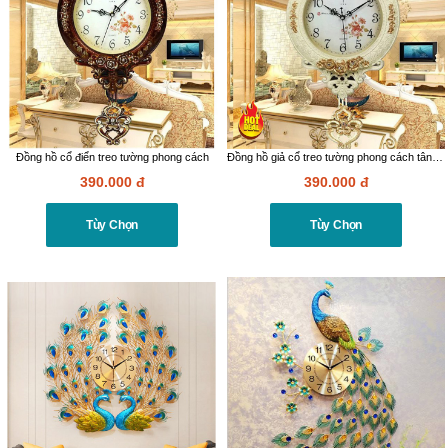
Đồng hồ cổ điển treo tường phong cách
Đồng hồ giả cổ treo tường phong cách tân cổ điển
390.000
đ
390.000
đ
Tùy Chọn
Tùy Chọn