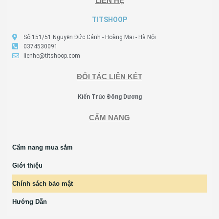
LIÊN HỆ
TITSHOOP
Số 151/51 Nguyễn Đức Cảnh - Hoàng Mai - Hà Nội
0374530091
lienhe@titshoop.com
ĐỐI TÁC LIÊN KẾT
Kiến Trúc Đông Dương
CẨM NANG
Cẩm nang mua sắm
Giới thiệu
Chính sách bảo mật
Hướng Dẫn