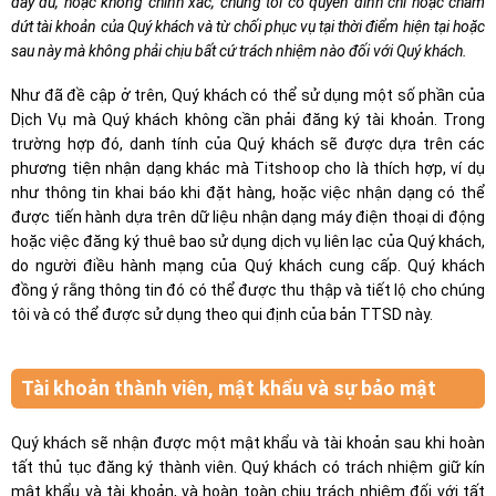
đầy đủ, hoặc không chính xác, chúng tôi có quyền đình chỉ hoặc chấm
dứt tài khoản của Quý khách và từ chối phục vụ tại thời điểm hiện tại hoặc
sau này mà không phải chịu bất cứ trách nhiệm nào đối với Quý khách.
Như đã đề cập ở trên, Quý khách có thể sử dụng một số phần của
Dịch Vụ mà Quý khách không cần phải đăng ký tài khoản. Trong
trường hợp đó, danh tính của Quý khách sẽ được dựa trên các
phương tiện nhận dạng khác mà Titshoop cho là thích hợp, ví dụ
như thông tin khai báo khi đặt hàng, hoặc việc nhận dạng có thể
được tiến hành dựa trên dữ liệu nhận dạng máy điện thoại di động
hoặc việc đăng ký thuê bao sử dụng dịch vụ liên lạc của Quý khách,
do người điều hành mạng của Quý khách cung cấp. Quý khách
đồng ý rằng thông tin đó có thể được thu thập và tiết lộ cho chúng
tôi và có thể được sử dụng theo qui định của bản TTSD này.
Tài khoản thành viên, mật khẩu và sự bảo mật
Quý khách sẽ nhận được một mật khẩu và tài khoản sau khi hoàn
tất thủ tục đăng ký thành viên. Quý khách có trách nhiệm giữ kín
mật khẩu và tài khoản, và hoàn toàn chịu trách nhiệm đối với tất