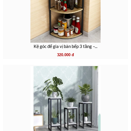
Kệ góc để gia vị bàn bếp 3 tầng –...
320.000
đ