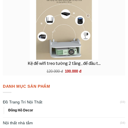
Kệ để wifi treo tường 2 tầng , để đầu t...
120.000
đ
100.000
đ
DANH MỤC SẢN PHẨM
Đồ Trang Trí Nội Thất
(33)
Đồng Hồ Decor
Nội thất nhà tắm
(34)