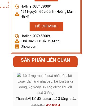
Hotline: 0374530091
151 Nguyễn Đức Cảnh - Hoàng Mai -
Hà Nội
HỒ CHÍ MINH
Hotline: 0374530091
Thủ Đức - TP Hồ Chí Minh
Showroom
SẢN PHẨM LIÊN QUAN
[Thanh Lý] Kệ để rau củ quả 3 tầng nhà...
750.000
đ
450.000
đ