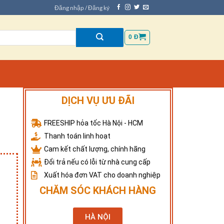
Đăng nhập / Đăng ký
0
Đ
DỊCH VỤ ƯU ĐÃI
FREESHIP hỏa tốc Hà Nội - HCM
Thanh toán linh hoạt
Cam kết chất lượng, chính hãng
Đổi trả nếu có lỗi từ nhà cung cấp
Xuất hóa đơn VAT cho doanh nghiệp
CHĂM SÓC KHÁCH HÀNG
HÀ NỘI