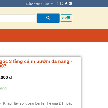
Đăng nhập / Đăng ký
0
Đ
góc 3 tầng cánh bướm đa năng -
007
.000
đ
hàng
Khách lấy số lượng lớn liên hệ qua ĐT hoặc