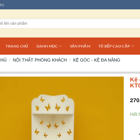
91
TRANG CHỦ
DANH MỤC
SẢN PHẨM
TỦ BẾP CAO CẤP
CHỦ
/
NỘI THẤT PHÒNG KHÁCH
/
KỆ GÓC - KỆ ĐA NĂNG
Kệ 
KT
270
Hết 