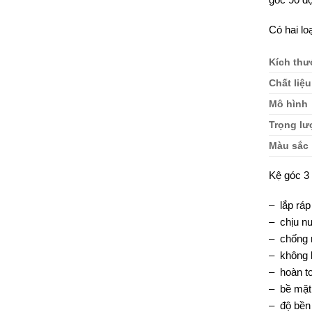
Có hai lo
Kích thư
Chất liệu
Mô hình
Trọng l
Màu sắc
Kệ góc 3
– lắp rá
– chịu nư
– chống 
– không 
– hoàn t
– bề mặt
– độ bền 