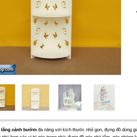
3 tầng cánh bướm
đa năng với kích thước nhỏ gọn, đựng đồ dùng gia đì
 phù hợp các vị trí góc trong nhà: đựng đồ góc nhà tắm, góc phòng