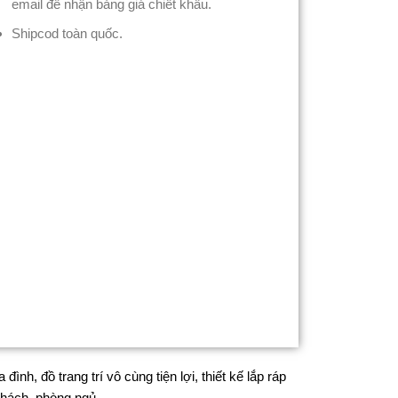
email để nhận bảng giá chiết khấu.
Shipcod toàn quốc.
nh, đồ trang trí vô cùng tiện lợi, thiết kế lắp ráp
 khách, phòng ngủ …