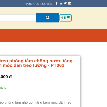
Đăng nhập / Đăng ký
0
Đ
treo phòng tắm chống nước tặng
 móc dán treo tường - PT061
.000
đ
hàng
reo phòng tắm nhỏ gọn tặng kèm móc dán treo