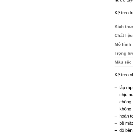
Kệ treo t
Kích thư
Chất liệu
Mô hình
Trọng l
Màu sắc
Kệ treo n
– lắp rá
– chịu nư
– chống 
– không 
– hoàn t
– bề mặt
– độ bền 