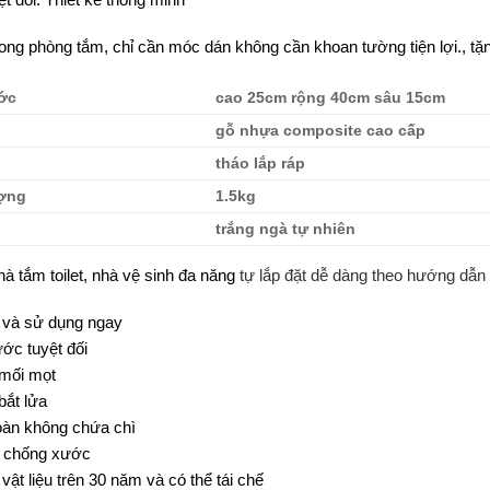
rong phòng tắm, chỉ cần móc dán không cần khoan tường tiện lợi., tặ
ớc
cao 25cm rộng 40cm sâu 15cm
gỗ nhựa composite cao cấp
tháo lắp ráp
ượng
1.5kg
trắng ngà tự nhiên
hà tắm toilet, nhà vệ sinh đa năng
tự lắp đặt dễ dàng theo hướng dẫn
p và sử dụng ngay
ớc tuyệt đối
mối mọt
bắt lửa
oàn không chứa chì
 chống xước
vật liệu trên 30 năm và có thể tái chế