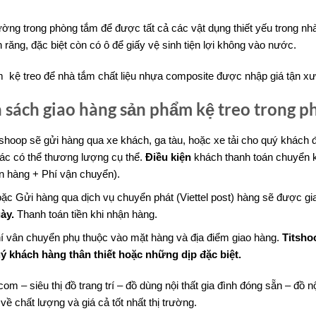
ường trong phòng tắm để được tất cả các vật dụng thiết yếu trong nh
răng, đặc biệt còn có ô để giấy vệ sinh tiện lợi không vào nước.
 kệ treo để nhà tắm chất liệu nhựa composite được nhập giá tận x
 sách giao hàng sản phẩm kệ treo trong p
tshoop sẽ gửi hàng qua xe khách, ga tàu, hoặc xe tải cho quý khách 
ác có thể thương lượng cụ thể.
Điều kiện
khách thanh toán chuyển k
ền hàng + Phí vận chuyển).
ặc Gửi hàng qua dịch vụ chuyển phát (Viettel post) hàng sẽ được giao
ày.
Thanh toán tiền khi nhận hàng.
í vân chuyển phụ thuộc vào mặt hàng và địa điểm giao hàng.
Titsho
ý khách hàng thân thiết hoặc những dịp đặc biệt.
com – siêu thị đồ trang trí – đồ dùng nội thất gia đình đóng sẵn – đồ
 về chất lượng và giá cả tốt nhất thị trường.