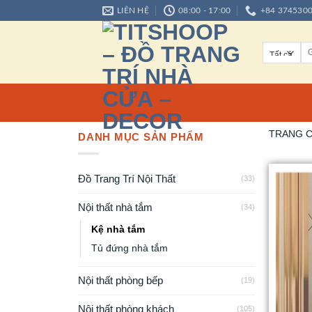
LIÊN HỆ
08:00 - 17:00
+84 374530
TRANG 
DANH MỤC SẢN PHẨM
Đồ Trang Trí Nội Thất
(33)
Nội thất nhà tắm
(34)
Kệ nhà tắm
Tủ đứng nhà tắm
Nội thất phòng bếp
(19)
Nội thất phòng khách
(105)