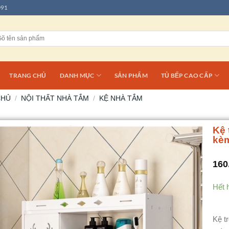
091
TRANG CHỦ
DANH MỤC
SẢN PHẨM
TỦ BẾP CAO CẤP
CHỦ
/
NỘI THẤT NHÀ TẮM
/
KỆ NHÀ TẮM
Kệ 
kèm
160
Hết 
Kệ t