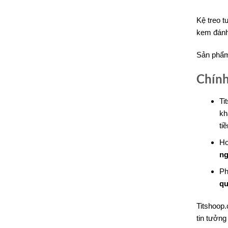
Kệ treo t
kem đánh 
Sản phẩm
Chính
Ti
kh
ti
Ho
ng
Ph
qu
Titshoop.
tin tưởng