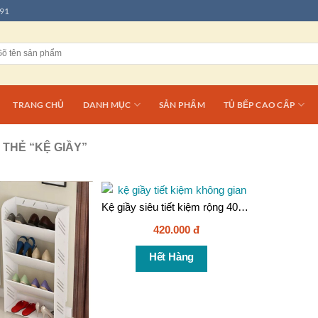
91
TRANG CHỦ
DANH MỤC
SẢN PHẨM
TỦ BẾP CAO CẤP
THẺ “KỆ GIẦY”
Kệ giầy siêu tiết kiệm rộng 40cm 5 tầng – KG006b
420.000
đ
Hết Hàng