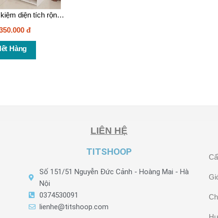
Kệ giầy tiết kiệm diện tích rộng 40cm 4 tầng – KG006c
350.000
đ
ết Hàng
LIÊN HỆ
TITSHOOP
Cẩ
Số 151/51 Nguyễn Đức Cảnh - Hoàng Mai - Hà
Giớ
Nội
0374530091
Ch
lienhe@titshoop.com
Hư