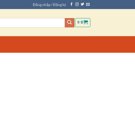
Đăng nhập / Đăng ký
0
Đ