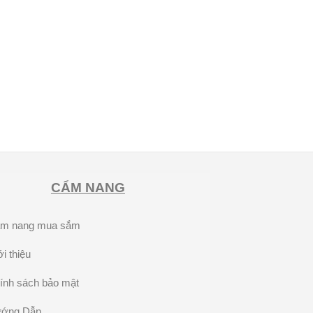
CẨM NANG
m nang mua sắm
i thiệu
ính sách bảo mật
ớng Dẫn