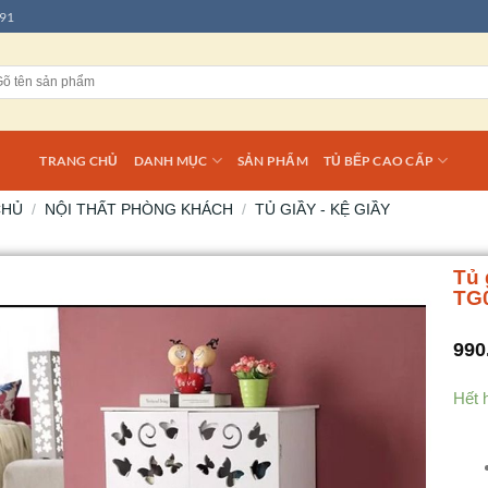
91
TRANG CHỦ
DANH MỤC
SẢN PHẨM
TỦ BẾP CAO CẤP
CHỦ
/
NỘI THẤT PHÒNG KHÁCH
/
TỦ GIẦY - KỆ GIẦY
Tủ 
TG
990
Hết 