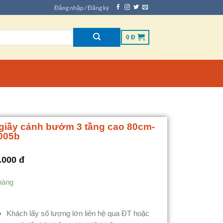
Đăng nhập / Đăng ký
0
Đ
giầy cánh bướm 3 tầng cao 80cm-
005b
.000
đ
hàng
Khách lấy số lượng lớn liên hệ qua ĐT hoặc