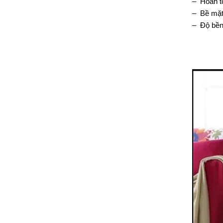
– Hoàn t
– Bề mặt
– Độ bền 