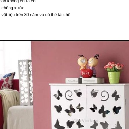
oàn không chứa chì
 chống xước
vật liệu trên 30 năm và có thể tái chế