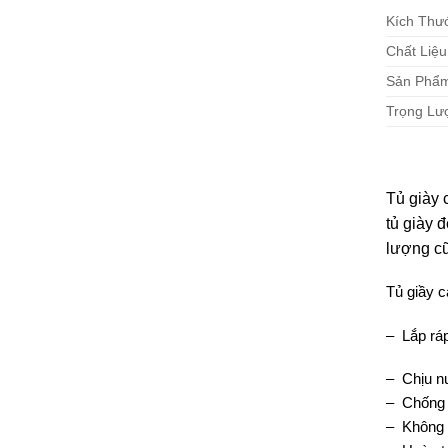
Kích Thư
Chất Liệu
Sản Phẩ
Trọng Lư
Tủ giày 
tủ giày đ
lượng cũ
Tủ giầy 
– Lắp rá
– Chịu nư
– Chống 
– Không 