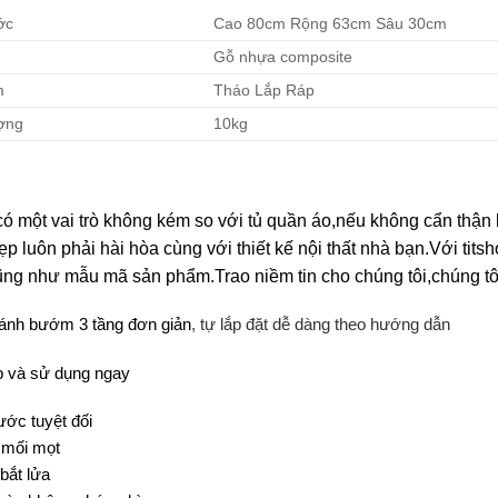
ớc
Cao 80cm Rộng 63cm Sâu 30cm
Gỗ nhựa composite
m
Tháo Lắp Ráp
ợng
10kg
có một vai trò không kém so với tủ quần áo,nếu không cẩn thận 
ẹp luôn phải hài hòa cùng với thiết kế nội thất nhà bạn.Với tits
ng như mẫu mã sản phẩm.Trao niềm tin cho chúng tôi,chúng tô
cánh bướm 3 tầng đơn giản
, tự lắp đặt dễ dàng theo hướng dẫn
p và sử dụng ngay
ớc tuyệt đối
mối mọt
bắt lửa