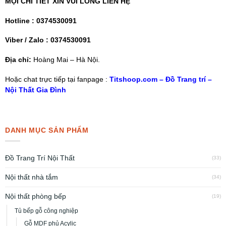
MỌI CHI TIẾT XIN VUI LÒNG LIÊN HỆ
Hotline :
0374530091
Viber / Zalo :
0374530091
Địa chỉ:
Hoàng Mai – Hà Nội.
Hoặc chat trực tiếp tại fanpage :
Titshoop.com – Đồ Trang trí –
Nội Thất Gia Đình
DANH MỤC SẢN PHẨM
Đồ Trang Trí Nội Thất
(33)
Nội thất nhà tắm
(34)
Nội thất phòng bếp
(19)
Tủ bếp gỗ công nghiệp
Gỗ MDF phủ Acylic