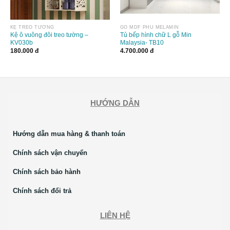
KỆ TREO TƯỜNG
GỖ MDF PHỦ MELAMIN
Kệ ô vuông đôi treo tường –
Tủ bếp hình chữ L gỗ Min
KV030b
Malaysia- TB10
180.000
đ
4.700.000
đ
HƯỚNG DẪN
Hướng dẫn mua hàng & thanh toán
Chính sách vận chuyển
Chính sách bảo hành
Chính sách đổi trả
LIÊN HỆ