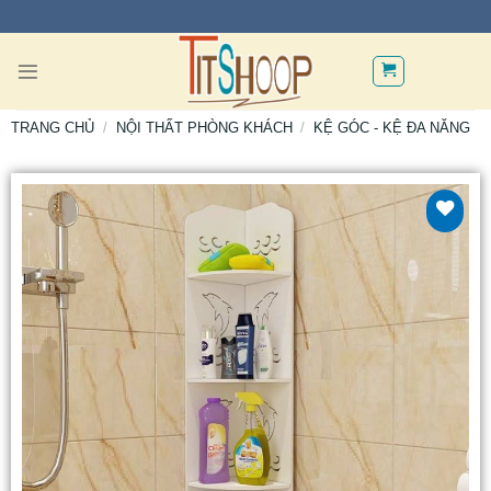
TRANG CHỦ
/
NỘI THẤT PHÒNG KHÁCH
/
KỆ GÓC - KỆ ĐA NĂNG