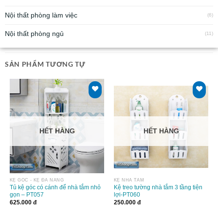
Nội thất phòng làm việc
(6)
Nội thất phòng ngủ
(11)
SẢN PHẨM TƯƠNG TỰ
HẾT HÀNG
HẾT HÀNG
KỆ GÓC - KỆ ĐA NĂNG
KỆ NHÀ TẮM
Tủ kệ góc có cánh để nhà tắm nhỏ
Kệ treo tường nhà tắm 3 tầng tiện
gọn – PT057
lợi-PT060
625.000
đ
250.000
đ