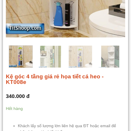
Kệ góc 4 tầng giá rẻ họa tiết cá heo -
KT008e
340.000
đ
Hết hàng
Khách lấy số lượng lớn liên hệ qua ĐT hoặc email để