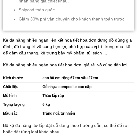
nhận bảng giá chiết khấu.
Shipcod toàn quốc.
Giảm 30% phí vận chuyển cho khách thanh toán trước
Kệ đa năng nhiều ngăn liên kết họa tiết hoa đơn đựng đồ dùng gia
đình, đồ trang trí vô cùng tiện lợi, phù hợp các vị trí trong nhà: kệ
để gầm cầu thang, kệ trưng bày mỹ phẩm, túi sách …
Kệ đa năng nhiều ngăn họa tiết hoa đơn giá rẻ vô cùng tiện lợi
Kích thước
cao 80 cm rộng 67cm sâu 27cm
Chất liệu
Gỗ nhựa composite cao cấp
Mô hình
Tháo lắp ráp
Trọng lượng
6 kg
Màu sắc
Trắng ngà tự nhiên
Bộ kệ đa năng
tự lắp đặt dễ dàng theo hướng dẫn, có thể để rời
hoặc đặt từng loại khác nhau