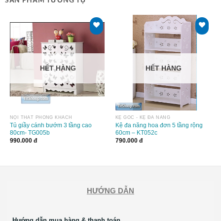
HẾT HÀNG
HẾT HÀNG
NỘI THẤT PHÒNG KHÁCH
KỆ GÓC - KỆ ĐA NĂNG
Tủ giầy cánh bướm 3 tầng cao
Kệ đa năng hoa đơn 5 tầng rộng
80cm- TG005b
60cm – KT052c
990.000
đ
790.000
đ
HƯỚNG DẪN
Hướng dẫn mua hàng & thanh toán