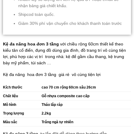
nhận bảng giá chiết khấu.
Shipcod toàn quốc.
Giảm 30% phí vận chuyển cho khách thanh toán trước
Kệ đa năng hoa đơn 3 tầng
với chiều rộng 60cm thiết kế theo
kiểu tân cổ điển, đựng đồ dùng gia đình, đồ trang trí vô cùng tiện
lợi, phù hợp các vị trí trong nhà: kệ để gầm cầu thang, kệ trưng
bày mỹ phẩm, túi sách …
Kệ đa năng hoa đơn 3 tầng giá rẻ vô cùng tiện lợi
Kích thước
cao 70 cm rộng 60cm sâu 26cm
Chất liệu
Gỗ nhựa composite cao cấp
Mô hình
Tháo lắp ráp
Trọng lượng
2.2kg
Màu sắc
Trắng ngà tự nhiên
Kệ đa năng 3 tầng
tự lắp đặt dễ dàng theo hướng dẫn