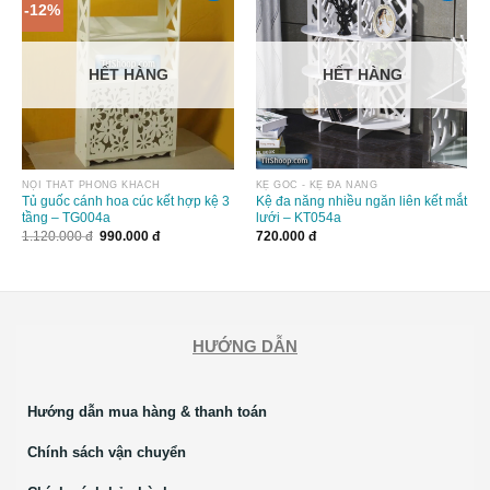
-12%
HẾT HÀNG
HẾT HÀNG
NỘI THẤT PHÒNG KHÁCH
KỆ GÓC - KỆ ĐA NĂNG
Tủ guốc cánh hoa cúc kết hợp kệ 3
Kệ đa năng nhiều ngăn liên kết mắt
tầng – TG004a
lưới – KT054a
1.120.000
đ
990.000
đ
720.000
đ
HƯỚNG DẪN
Hướng dẫn mua hàng & thanh toán
Chính sách vận chuyển