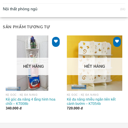
Nội thất phòng ngủ
(11)
SẢN PHẨM TƯƠNG TỰ
HẾT HÀNG
HẾT HÀNG
KỆ GÓC - KỆ ĐA NĂNG
KỆ GÓC - KỆ ĐA NĂNG
Kệ góc đa năng 4 tầng hình hoa
Kệ đa năng nhiều ngăn liên kết
chồi – KT008b
cánh bướm – KT054b
340.000
đ
720.000
đ