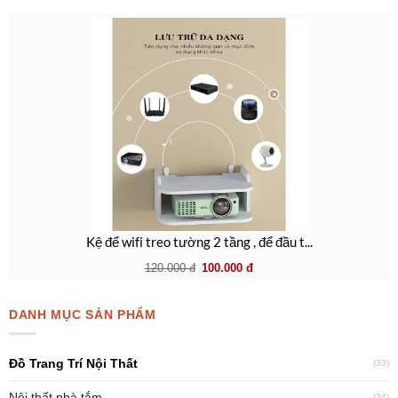
Kệ để wifi treo tường 2 tầng , để đầu t...
120.000
đ
100.000
đ
DANH MỤC SẢN PHẨM
Đồ Trang Trí Nội Thất
(33)
Nội thất nhà tắm
(34)