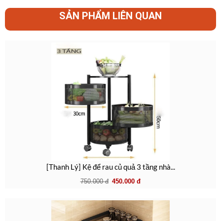
SẢN PHẨM LIÊN QUAN
[Thanh Lý] Kệ để rau củ quả 3 tầng nhà...
750.000
đ
450.000
đ