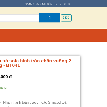
Đăng nhập / Đăng ký
0
Đ
 trà sofa hình tròn chân vuông 2
g - BT041
.000
đ
hàng
Nhận thanh toán trước hoặc Shipcod toàn