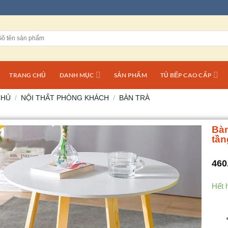
TRANG CHỦ
DANH MỤC
SẢN PHẨM
TỦ BẾP CAO CẤP
CHỦ
/
NỘI THẤT PHÒNG KHÁCH
/
BÀN TRÀ
Bàn
tần
460
Hết 