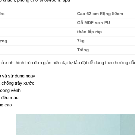
ớc
Cao 62 cm Rộng 50cm
Gỗ MDF sơn PU
tháo lắp ráp
ượng
7kg
Trắng
hỏ xinh hình tròn đơn giản hiện đại tự lắp đặt dễ dàng theo hướng dẫ
p và sử dụng ngay
 chống trầy xước
cong vênh
 đều màu
g cao