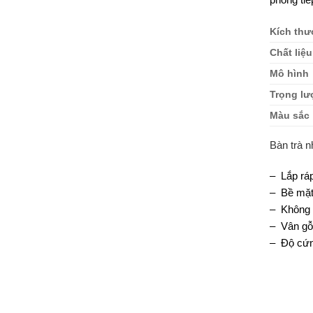
Kích thư
Chất liệu
Mô hình
Trọng l
Màu sắc
Bàn trà n
– Lắp rá
– Bề mặt
– Không 
– Vân gỗ
– Độ cứn