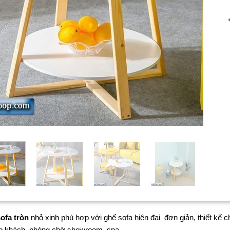
sofa tròn
nhỏ xinh phù hợp với ghế sofa hiện đại đơn giản, thiết kế 
ếp khách, phòng chờ showroom, spa