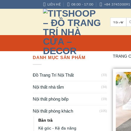
LIÊN HỆ
08:00 - 17:00
+84 374530091
TRANG 
DANH MỤC SẢN PHẨM
Đồ Trang Trí Nội Thất
(33)
Nội thất nhà tắm
(34)
Nội thất phòng bếp
(19)
Nội thất phòng khách
(105)
Bàn trà
Kệ góc - Kệ đa năng