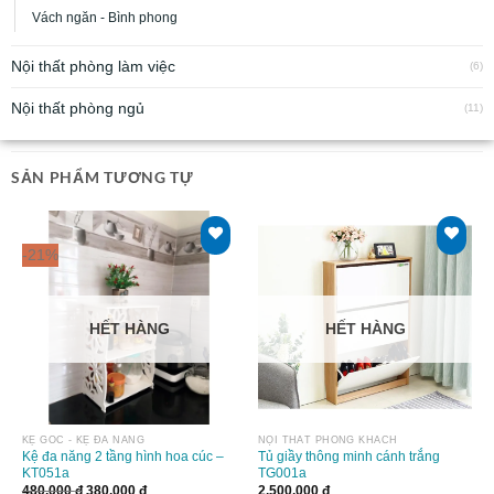
Vách ngăn - Bình phong
Nội thất phòng làm việc
(6)
Nội thất phòng ngủ
(11)
SẢN PHẨM TƯƠNG TỰ
-21%
HẾT HÀNG
HẾT HÀNG
KỆ GÓC - KỆ ĐA NĂNG
NỘI THẤT PHÒNG KHÁCH
Kệ đa năng 2 tầng hình hoa cúc –
Tủ giầy thông minh cánh trắng
KT051a
TG001a
480.000
đ
380.000
đ
2.500.000
đ